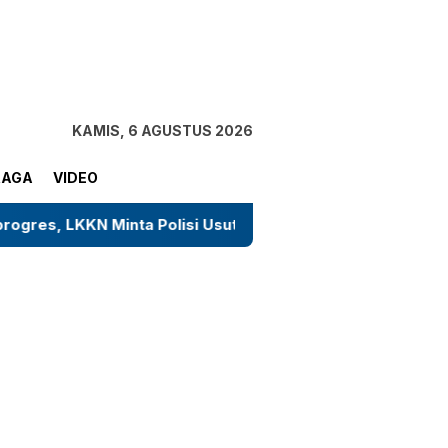
tutup
KAMIS, 6 AGUSTUS 2026
RAGA
VIDEO
nta Polisi Usut Tuntas Tanpa Tebang Pilih
Sosok Ti