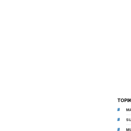
TOPI
M
SU
MU