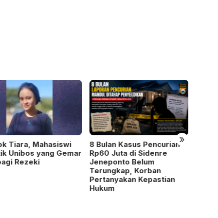
»
lan Kasus Pencurian
Diduga Ancam Korban dan
Kapol
 Juta di Sidenre
Tutup Akses Masuk
Eduka
eponto Belum
Rumah, Warga Jeneponto
Arung
ungkap, Korban
Resmi Lapor ke Polisi
Baha
anyakan Kepastian
um