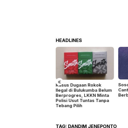
HEADLINES
«
Sosok Tiara, Mahasiswi
8 Bu
sus Dugaan Rokok
Cantik Unibos yang Gemar
Rp60
egal di Bulukumba Belum
Berbagi Rezeki
Jen
rprogres, LKKN Minta
Ter
isi Usut Tuntas Tanpa
Pert
ang Pilih
Huk
TAG:
DANDIM JENEPONTO