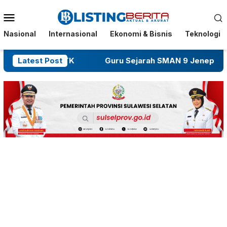
Menu
Mobile
Nasional
Internasional
Ekonomi & Bisnis
Teknologi
a Dibakar OTK
Latest Post
Guru Sejarah SMAN 9 Jeneponto Dike