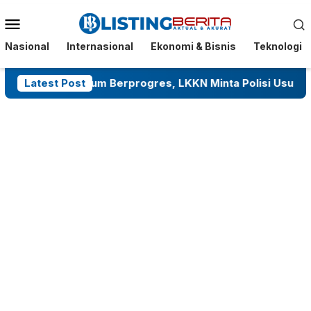
Menu
Mobile
Nasional
Internasional
Ekonomi & Bisnis
Teknologi
umba Belum Berprogres, LKKN Minta Polisi Usut Tuntas Tan
Latest Post