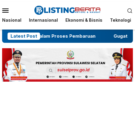
Menu
Mobile
Nasional
Internasional
Ekonomi & Bisnis
Teknologi
ut Masih dalam Proses Pembaruan
Latest Post
Gugatan Salah S