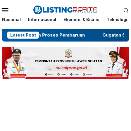
Menu
Mobile
Nasional
Internasional
Ekonomi & Bisnis
Teknologi
Masih dalam Proses Pembaruan
Latest Post
Gugatan Salah Subje