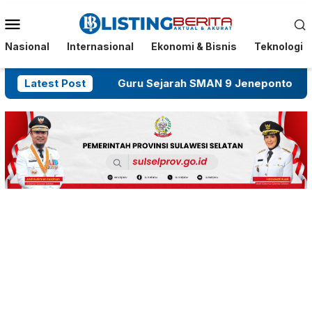
Menu
Mobile
Nasional
Internasional
Ekonomi & Bisnis
Teknologi
akar OTK
Latest Post
Guru Sejarah SMAN 9 Jeneponto Dikeluhka