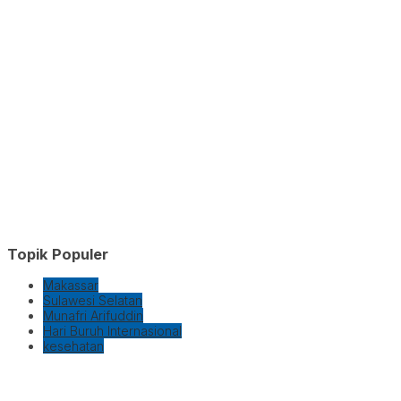
Topik Populer
Makassar
Sulawesi Selatan
Munafri Arifuddin
Hari Buruh Internasional
kesehatan