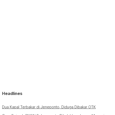
Headlines
Dua Kapal Terbakar di Jeneponto, Diduga Dibakar OTK