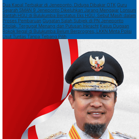
Dua Kapal Terbakar di Jeneponto, Diduga Dibakar OTK
Guru
Sejarah SMAN 9 Jeneponto Dikeluhkan Jarang Mengajar
Lonsum
Bantah HGU di Bulukumba Berstatus Eks HGU, Sebut Masih dalam
Proses Pembaruan
Gugatan Salah Subjek di PN Jeneponto
Ditolak, Tergugat Menang dan Putusan Inkracht
Kasus Dugaan
Rokok Ilegal di Bulukumba Belum Berprogres, LKKN Minta Polisi
Usut Tuntas Tanpa Tebang Pilih