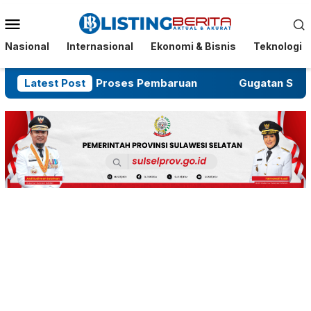
Menu
Mobile
Nasional
Internasional
Ekonomi & Bisnis
Teknologi
asih dalam Proses Pembaruan
Latest Post
Gugatan Salah Subjek