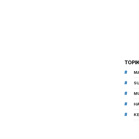
TOPI
M
SU
MU
HA
K