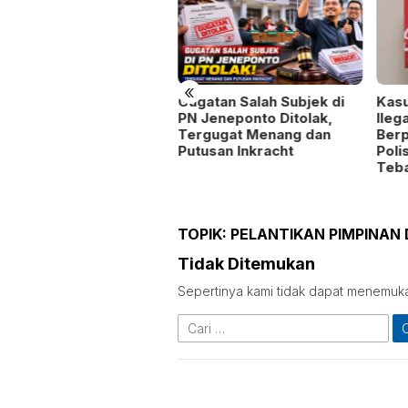
«
Gugatan Salah Subjek di
Kas
nsum Bantah HGU di
PN Jeneponto Ditolak,
Ileg
lukumba Berstatus Eks
Tergugat Menang dan
Berp
U, Sebut Masih dalam
Putusan Inkracht
Poli
oses Pembaruan
Teba
TOPIK:
PELANTIKAN PIMPINAN 
Tidak Ditemukan
Sepertinya kami tidak dapat menemuk
Cari
untuk: