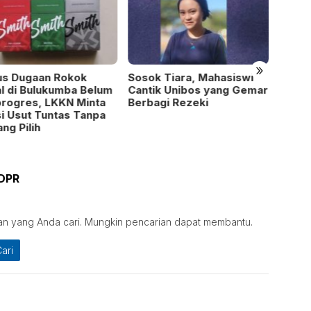
»
us Dugaan Rokok
Sosok Tiara, Mahasiswi
8 Bul
al di Bulukumba Belum
Cantik Unibos yang Gemar
Rp60 
rogres, LKKN Minta
Berbagi Rezeki
Jenep
si Usut Tuntas Tanpa
Terun
ng Pilih
Perta
Huku
DPR
an yang Anda cari. Mungkin pencarian dapat membantu.