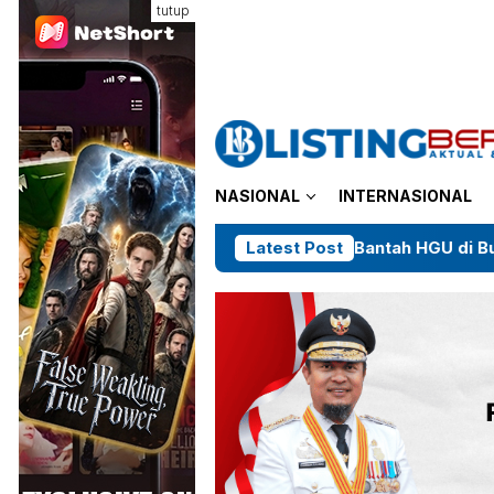
Loncat
tutup
ke
konten
NASIONAL
INTERNASIONAL
Lonsum Bantah HGU di Bulukumba Berstat
Latest Post