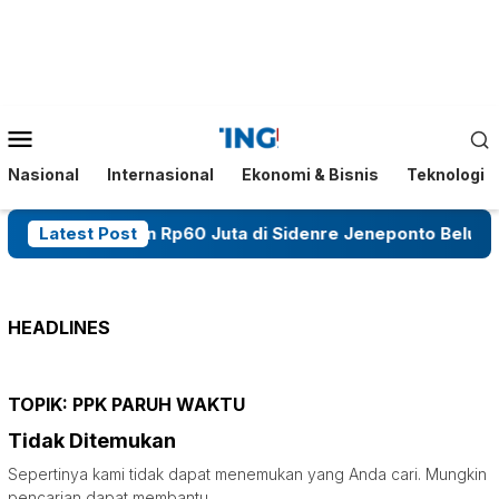
Loncat
ke
konten
Menu
Mobile
Nasional
Internasional
Ekonomi & Bisnis
Teknologi
asus Pencurian Rp60 Juta di Sidenre Jeneponto Belum Te
Latest Post
HEADLINES
TOPIK:
PPK PARUH WAKTU
Tidak Ditemukan
Sepertinya kami tidak dapat menemukan yang Anda cari. Mungkin
pencarian dapat membantu.