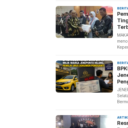
BERIT
Pem
Ting
Ter
MAKAS
menor
Kepem
BERIT
BPKB
Jen
Pen
JENE
Selat
Bermo
ARTIK
Res