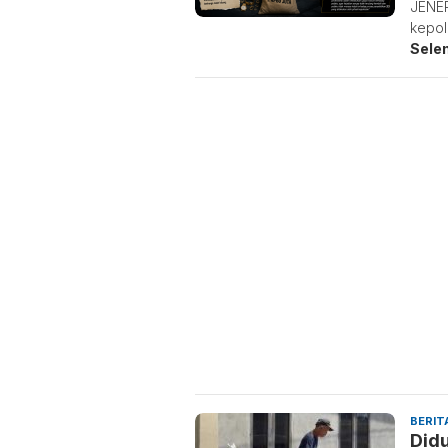
JENEP
kepol
Sele
BERIT
Did