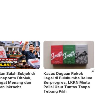
»
us Dugaan Rokok
Sosok Tiara, Mahasiswi
8 Bul
al di Bulukumba Belum
Cantik Unibos yang Gemar
Rp60 
rogres, LKKN Minta
Berbagi Rezeki
Jenep
si Usut Tuntas Tanpa
Terun
ng Pilih
Perta
Huku