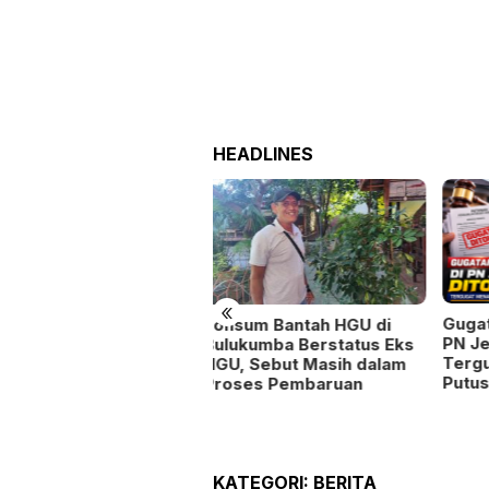
HEADLINES
«
Gugatan Salah Subjek di
Kas
nsum Bantah HGU di
PN Jeneponto Ditolak,
Ileg
lukumba Berstatus Eks
Tergugat Menang dan
Berp
U, Sebut Masih dalam
Putusan Inkracht
Poli
oses Pembaruan
Teba
KATEGORI:
BERITA