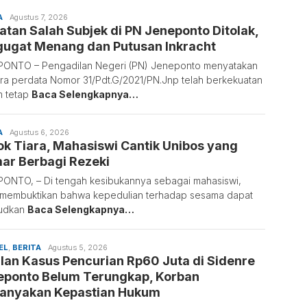
A
Sulaiman
Agustus 7, 2026
tan Salah Subjek di PN Jeneponto Ditolak,
Nai
gugat Menang dan Putusan Inkracht
ONTO – Pengadilan Negeri (PN) Jeneponto menyatakan
ra perdata Nomor 31/Pdt.G/2021/PN.Jnp telah berkekuatan
m tetap
Baca Selengkapnya…
A
Sulaiman
Agustus 6, 2026
k Tiara, Mahasiswi Cantik Unibos yang
Nai
ar Berbagi Rezeki
ONTO, – Di tengah kesibukannya sebagai mahasiswi,
 membuktikan bahwa kepedulian terhadap sesama dapat
judkan
Baca Selengkapnya…
EL
,
BERITA
Sulaiman
Agustus 5, 2026
lan Kasus Pencurian Rp60 Juta di Sidenre
Nai
eponto Belum Terungkap, Korban
tanyakan Kepastian Hukum