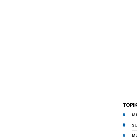
TOPI
M
SU
MU