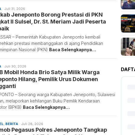
A
Sulaiman
Juli 31, 2026
kab Jeneponto Borong Prestasi di PKN
Nai
kat II Sulsel, Dr. St. Meriam Jadi Peserta
baik
SAR – Pemerintah Kabupaten Jeneponto kembali
ehkan prestasi membanggakan di ajang Pendidikan
impinan Nasional (PKN)
Baca Selengkapnya…
A
Sulaiman
Juli 30, 2026
DAFT
 Mobil Honda Brio Satya Milik Warga
Nai
eponto Hilang, Pemilik Urus Dokumen
gganti
PONTO – Seorang warga Kabupaten Jeneponto, Sulawesi
an, melaporkan kehilangan Buku Pemilik Kendaraan
tor (BPKB)
Baca Selengkapnya…
EL
,
BERITA
Sulaiman
Juli 28, 2026
mob Pegasus Polres Jeneponto Tangkap
Nai