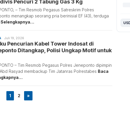
divis Pencuri 2 Tabung Gas 3 Kg
ONTO, – Tim Resmob Pegasus Satreskrim Polres
onto menangkap seorang pria berinisial EF (43), terduga
 Selengkapnya…
A
Sulaiman
Juli 19, 2026
ku Pencurian Kabel Tower Indosat di
Nai
ponto Ditangkap, Polisi Ungkap Motif untuk
i
ONTO – Tim Resmob Pegasus Polres Jeneponto dipimpin
 Abd Rasyad membackup Tim Jatanras Polrestabes
Baca
ngkapnya…
1
2
»