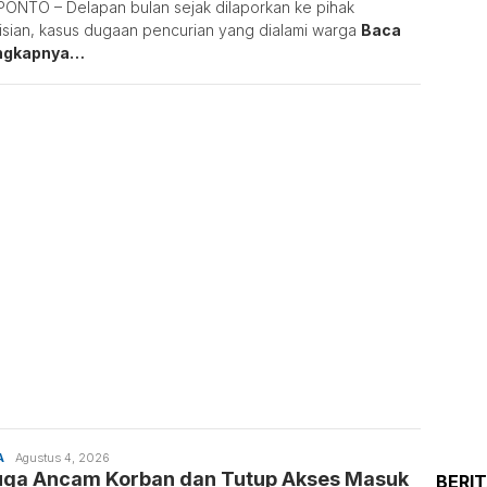
ONTO – Delapan bulan sejak dilaporkan ke pihak
isian, kasus dugaan pencurian yang dialami warga
Baca
ngkapnya…
A
Sulaiman
Agustus 4, 2026
uga Ancam Korban dan Tutup Akses Masuk
Nai
BERI