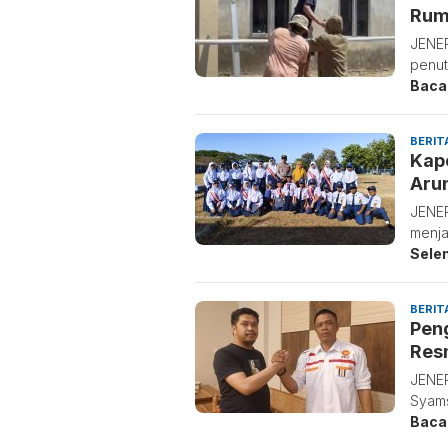
Rum
JENEP
penut
Baca
BERIT
Kap
Aru
JENEP
menja
Sele
BERIT
Pen
Res
JENE
Syams
Baca