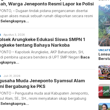
ah, Warga Jeneponto Resmi Lapor ke Polisi
ONTO, – Dugaan tindak pidana pengancaman disertai
upan akses masuk sebuah rumah dilaporkan secara resmi
 Selengkapnya…
A
Sulaiman
Agustus 3, 2026
olsek Arungkeke Edukasi Siswa SMPN 1
Nai
ngkeke tentang Bahaya Narkoba
UNCATE
ONTO – Kapolsek Arungkeke, AKP Baharuddin, SH,
Lonsu
di pembina upacara bendera di UPT SMP Negeri
Baca
Berst
ngkapnya…
A
Sulaiman
Juli 31, 2026
gusaha Muda Jeneponto Syamsul Alam
Nai
mi Bergabung ke PKS
PONTO – Pengusaha muda asal Kabupaten Jeneponto,
ul Alam, SE., SH., resmi menyatakan sikap bergabung
 Selengkapnya…