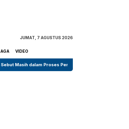
tutup
JUMAT, 7 AGUSTUS 2026
RAGA
VIDEO
lam Proses Pembaruan
Gugatan Salah Subjek di PN J