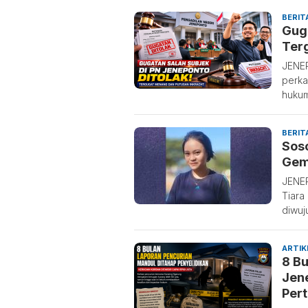
BERIT
Guga
Ter
JENEP
perka
huku
BERIT
Soso
Gem
JENEP
Tiara
diwu
ARTIK
8 Bu
Jen
Per