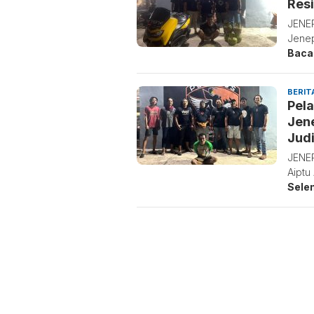
Resi
JENEP
Jenep
Baca
BERIT
Pela
Jene
Jud
JENEP
Aiptu
Sele