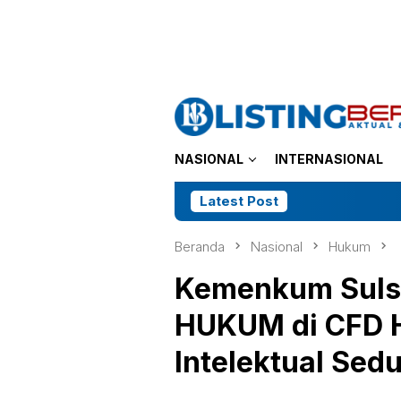
Loncat
tutup
ke
konten
NASIONAL
INTERNASIONAL
Latest Post
Kasus Dugaan 
Beranda
Nasional
Hukum
Kemenkum Suls
HUKUM di CFD H
Intelektual Sed