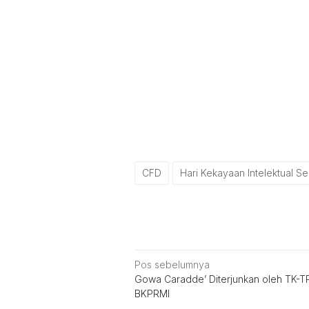
CFD
Hari Kekayaan Intelektual S
Navigasi
Pos sebelumnya
Gowa Caradde’ Diterjunkan oleh TK-T
pos
BKPRMI