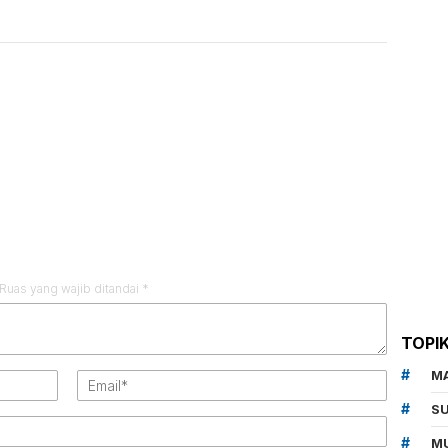
Ruas yang wajib ditandai
*
TOPI
M
SU
MU