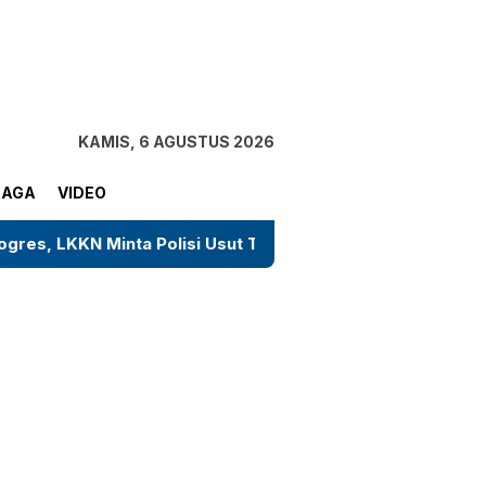
tutup
KAMIS, 6 AGUSTUS 2026
RAGA
VIDEO
olisi Usut Tuntas Tanpa Tebang Pilih
Sosok Tiara,