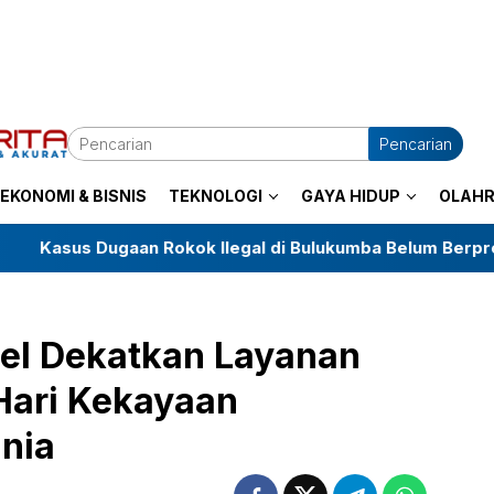
Pencarian
EKONOMI & BISNIS
TEKNOLOGI
GAYA HIDUP
OLAH
Rokok Ilegal di Bulukumba Belum Berprogres, LKKN Minta P
el Dekatkan Layanan
ari Kekayaan
unia