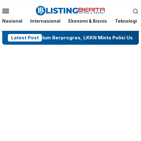
Menu
Mobile
Nasional
Internasional
Ekonomi & Bisnis
Teknologi
kumba Belum Berprogres, LKKN Minta Polisi Usut Tuntas Ta
Latest Post