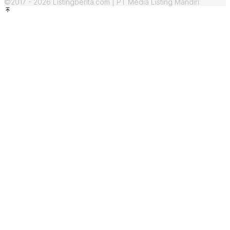
©2017 - 2026 Listingberita.com | PT Media Listing Mandiri