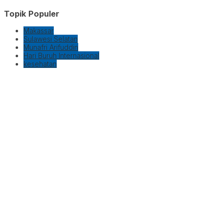
Topik Populer
Makassar
Sulawesi Selatan
Munafri Arifuddin
Hari Buruh Internasional
kesehatan