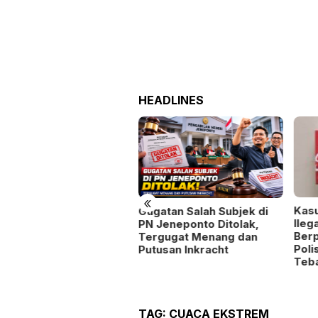
HEADLINES
«
Kasus Dugaan Rokok
Soso
gatan Salah Subjek di
Ilegal di Bulukumba Belum
Cant
 Jeneponto Ditolak,
Berprogres, LKKN Minta
Berb
rgugat Menang dan
Polisi Usut Tuntas Tanpa
tusan Inkracht
Tebang Pilih
TAG:
CUACA EKSTREM