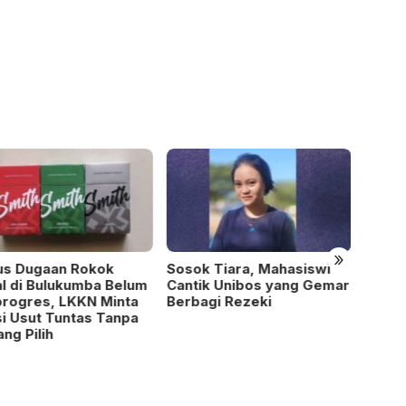
»
k Tiara, Mahasiswi
8 Bulan Kasus Pencurian
Didug
ik Unibos yang Gemar
Rp60 Juta di Sidenre
Tutup
agi Rezeki
Jeneponto Belum
Rumah
Terungkap, Korban
Resmi
Pertanyakan Kepastian
Hukum