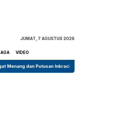
tutup
JUMAT, 7 AGUSTUS 2026
RAGA
VIDEO
Putusan Inkracht
Kasus Dugaan Rokok Ilegal di Bulu