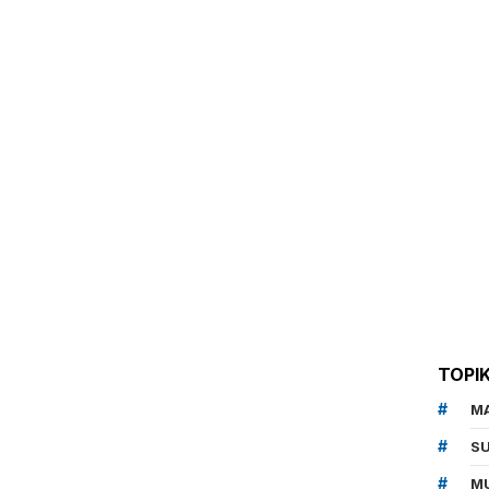
TOPI
M
SU
MU