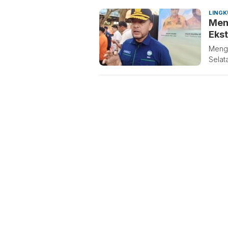
LING
Men
Eks
Mengh
Selat