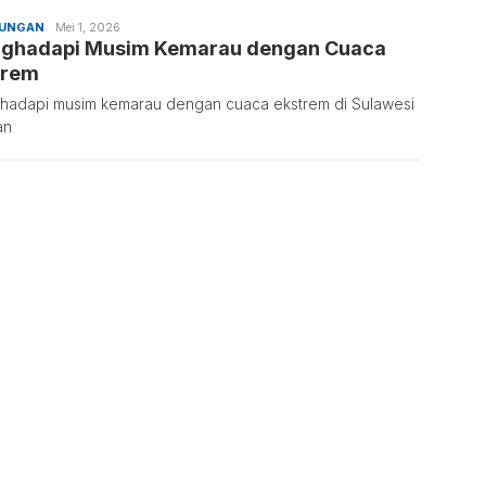
KUNGAN
Ifa
Mei 1, 2026
ghadapi Musim Kemarau dengan Cuaca
Musdalifa
trem
adapi musim kemarau dengan cuaca ekstrem di Sulawesi
an