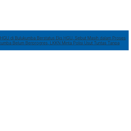
HGU di Bulukumba Berstatus Eks HGU, Sebut Masih dalam Proses
kumba Belum Berprogres, LKKN Minta Polisi Usut Tuntas Tanpa