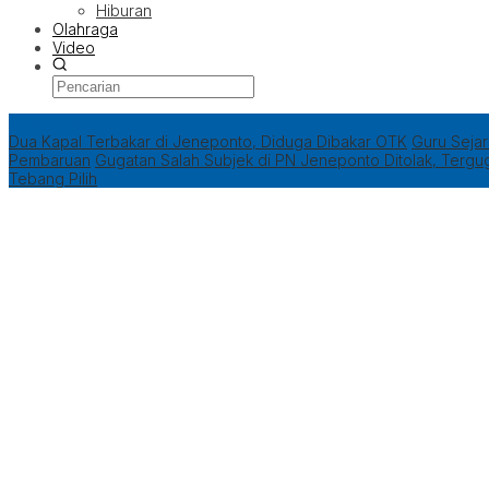
Hiburan
Olahraga
Video
Latest Post
Dua Kapal Terbakar di Jeneponto, Diduga Dibakar OTK
Guru Seja
Pembaruan
Gugatan Salah Subjek di PN Jeneponto Ditolak, Tergu
Tebang Pilih