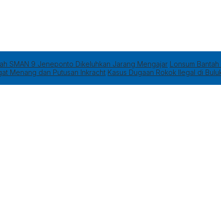
rah SMAN 9 Jeneponto Dikeluhkan Jarang Mengajar
Lonsum Bantah 
gat Menang dan Putusan Inkracht
Kasus Dugaan Rokok Ilegal di Bulu