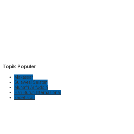
Topik Populer
Makassar
Sulawesi Selatan
Munafri Arifuddin
Hari Buruh Internasional
kesehatan