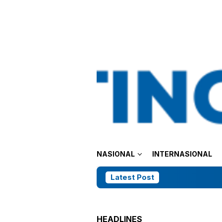
Loncat
tutup
ke
konten
NASIONAL
INTERNASIONAL
Latest Post
HEADLINES