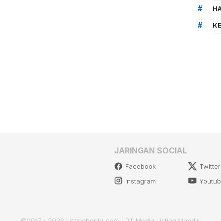
HA
K
JARINGAN SOCIAL
Facebook
Twitter
Instagram
Youtu
©2017 - 2026 Listingberita.com | PT Media Listing Mandiri