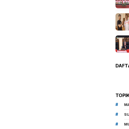
DAFT
TOPI
M
SU
MU