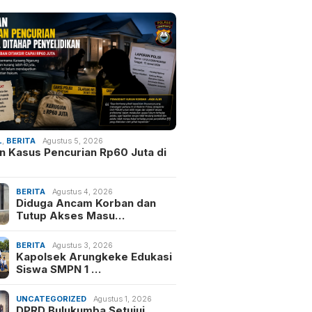
L
,
BERITA
Agustus 5, 2026
an Kasus Pencurian Rp60 Juta di
BERITA
Agustus 4, 2026
Diduga Ancam Korban dan
Tutup Akses Masu…
BERITA
Agustus 3, 2026
Kapolsek Arungkeke Edukasi
Siswa SMPN 1 …
UNCATEGORIZED
Agustus 1, 2026
DPRD Bulukumba Setujui