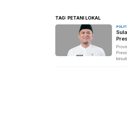
TAG:
PETANI LOKAL
POLIT
Sula
Pres
Provi
Presi
kesul