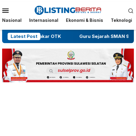
Menu
Mobile
Nasional
Internasional
Ekonomi & Bisnis
Teknologi
 Diduga Dibakar OTK
Latest Post
Guru Sejarah SMAN 9 Jenepont