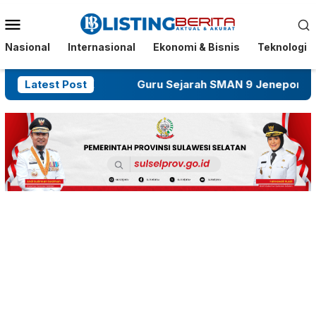
Menu
Mobile
Nasional
Internasional
Ekonomi & Bisnis
Teknologi
Dibakar OTK
Latest Post
Guru Sejarah SMAN 9 Jeneponto Dikel