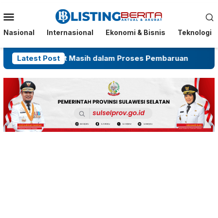
Menu
Mobile
Nasional
Internasional
Ekonomi & Bisnis
Teknologi
HGU, Sebut Masih dalam Proses Pembaruan
Latest Post
Gugatan