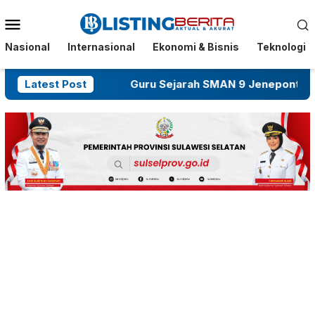
Menu
Mobile
Nasional
Internasional
Ekonomi & Bisnis
Teknologi
Dibakar OTK
Latest Post
Guru Sejarah SMAN 9 Jeneponto Dikel