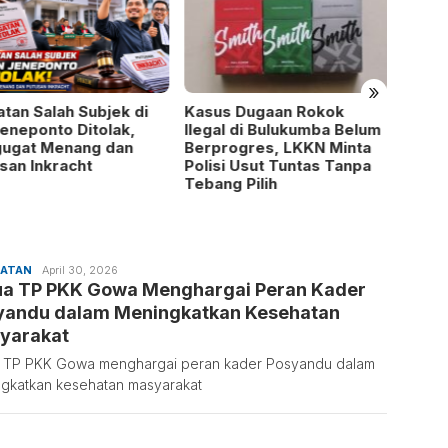
»
tan Salah Subjek di
Kasus Dugaan Rokok
Sosok
eneponto Ditolak,
Ilegal di Bulukumba Belum
Canti
gugat Menang dan
Berprogres, LKKN Minta
Berba
san Inkracht
Polisi Usut Tuntas Tanpa
Tebang Pilih
HATAN
Ifa
April 30, 2026
ua TP PKK Gowa Menghargai Peran Kader
Musdalifa
yandu dalam Meningkatkan Kesehatan
yarakat
 TP PKK Gowa menghargai peran kader Posyandu dalam
gkatkan kesehatan masyarakat