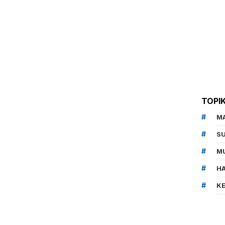
TOPI
M
SU
MU
HA
K