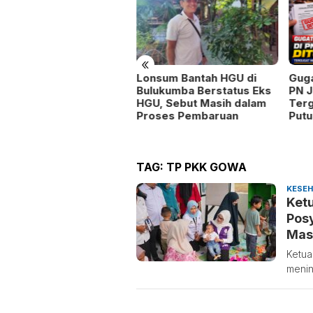
«
Lonsum Bantah HGU di
Guga
ru Sejarah SMAN 9
Bulukumba Berstatus Eks
PN J
neponto Dikeluhkan
HGU, Sebut Masih dalam
Ter
rang Mengajar
Proses Pembaruan
Putu
TAG:
TP PKK GOWA
KESE
Ket
Pos
Mas
Ketua
menin