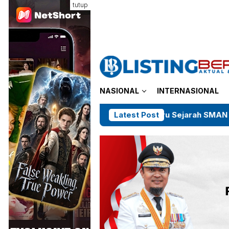
Loncat
tutup
ke
konten
NASIONAL
INTERNASIONAL
Guru Sejarah SMAN 9 Jeneponto Dik
Latest Post