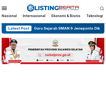
Menu
Mobile
Nasional
Internasional
Ekonomi & Bisnis
Teknologi
r OTK
Latest Post
Guru Sejarah SMAN 9 Jeneponto Dikeluhkan 