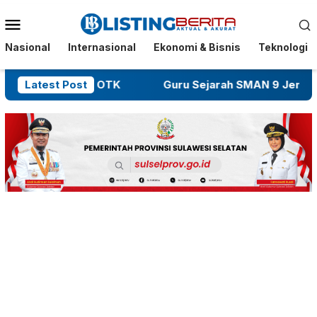
Menu
Mobile
Nasional
Internasional
Ekonomi & Bisnis
Teknologi
duga Dibakar OTK
Latest Post
Guru Sejarah SMAN 9 Jeneponto 