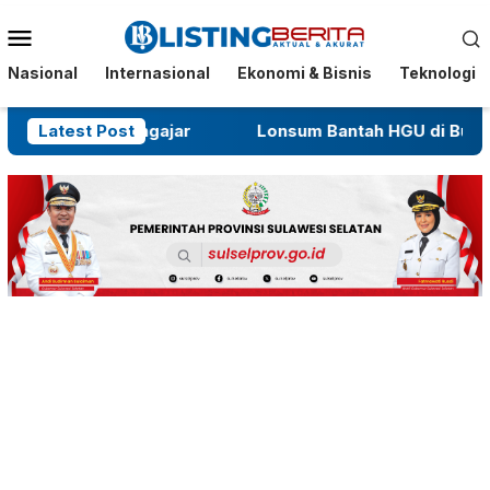
Menu
Mobile
Nasional
Internasional
Ekonomi & Bisnis
Teknologi
 Jarang Mengajar
Latest Post
Lonsum Bantah HGU di Bulukumba