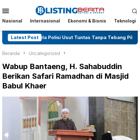
Menu
Mobile
Nasional
Internasional
Ekonomi & Bisnis
Teknologi
nta Polisi Usut Tuntas Tanpa Tebang Pilih
Latest Post
Sosok T
Beranda
Uncategorized
Wabup Bantaeng, H. Sahabuddin
Berikan Safari Ramadhan di Masjid
Babul Khaer