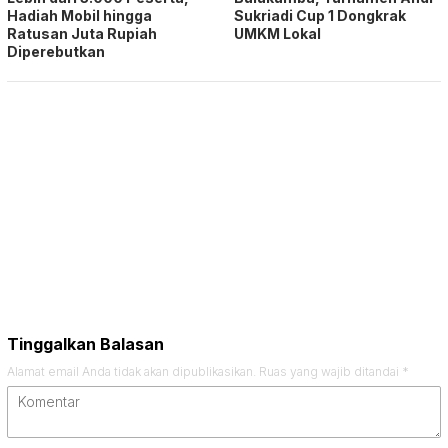
Hadiah Mobil hingga
Sukriadi Cup 1 Dongkrak
Ratusan Juta Rupiah
UMKM Lokal
Diperebutkan
Tinggalkan Balasan
Alamat email Anda tidak akan dipublikasikan.
Ruas yang wajib ditandai
*