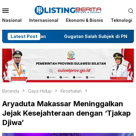
Menu
Mobile
Nasional
Internasional
Ekonomi & Bisnis
Teknologi
embaruan
Latest Post
Gugatan Salah Subjek di PN Jeneponto Dit
Beranda
Gaya Hidup
Kesehatan
Aryaduta Makassar Meninggalkan
Jejak Kesejahteraan dengan ‘Tjakap
Djiwa’