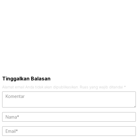
Tinggalkan Balasan
Alamat email Anda tidak akan dipublikasikan.
Ruas yang wajib ditandai
*