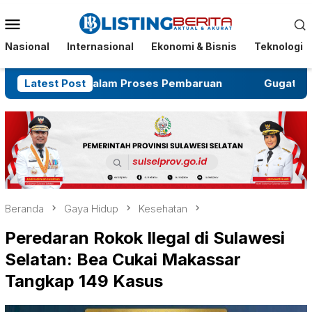
Menu
Mobile
Nasional
Internasional
Ekonomi & Bisnis
Teknologi
sih dalam Proses Pembaruan
Latest Post
Gugatan Salah Subjek 
Beranda
Gaya Hidup
Kesehatan
Peredaran Rokok Ilegal di Sulawesi
Selatan: Bea Cukai Makassar
Tangkap 149 Kasus