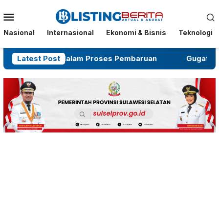
Menu
Mobile
Nasional
Internasional
Ekonomi & Bisnis
Teknologi
but Masih dalam Proses Pembaruan
Latest Post
Gugatan Salah S