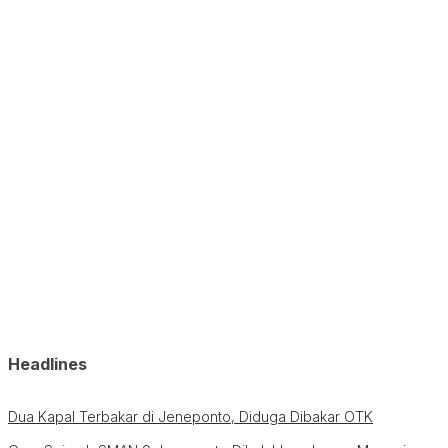
Headlines
Dua Kapal Terbakar di Jeneponto, Diduga Dibakar OTK