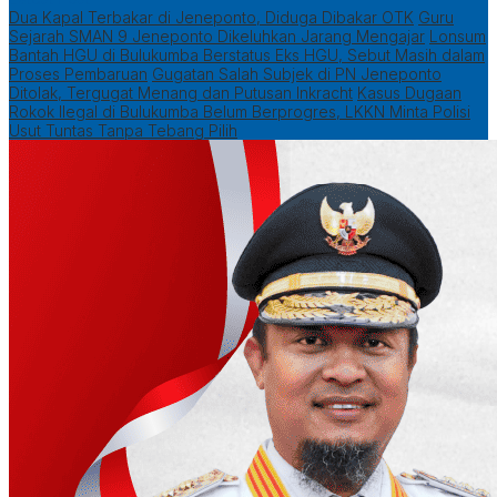
Dua Kapal Terbakar di Jeneponto, Diduga Dibakar OTK
Guru
Sejarah SMAN 9 Jeneponto Dikeluhkan Jarang Mengajar
Lonsum
Bantah HGU di Bulukumba Berstatus Eks HGU, Sebut Masih dalam
Proses Pembaruan
Gugatan Salah Subjek di PN Jeneponto
Ditolak, Tergugat Menang dan Putusan Inkracht
Kasus Dugaan
Rokok Ilegal di Bulukumba Belum Berprogres, LKKN Minta Polisi
Usut Tuntas Tanpa Tebang Pilih