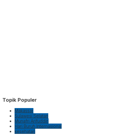
Topik Populer
Makassar
Sulawesi Selatan
Munafri Arifuddin
Hari Buruh Internasional
kesehatan