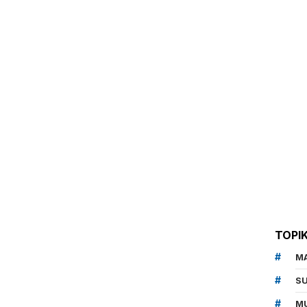
TOPI
M
SU
MU