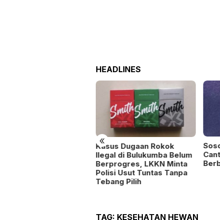
HEADLINES
«
Sosok Tiara, Mahasiswi
8 Bu
sus Dugaan Rokok
Cantik Unibos yang Gemar
Rp60
egal di Bulukumba Belum
Berbagi Rezeki
Jen
rprogres, LKKN Minta
Ter
isi Usut Tuntas Tanpa
Pert
ang Pilih
Huk
TAG:
KESEHATAN HEWAN