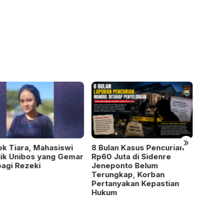
»
lan Kasus Pencurian
Diduga Ancam Korban dan
Kapol
 Juta di Sidenre
Tutup Akses Masuk
Eduka
eponto Belum
Rumah, Warga Jeneponto
Arung
ungkap, Korban
Resmi Lapor ke Polisi
Baha
anyakan Kepastian
um