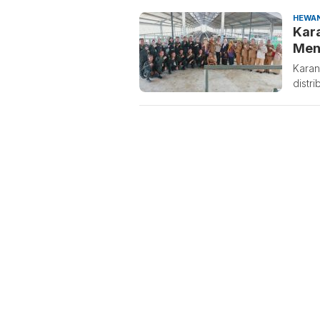
HEWA
Kar
Meng
Karan
distr