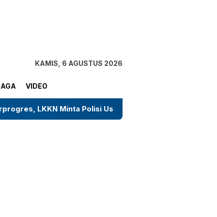
tutup
KAMIS, 6 AGUSTUS 2026
RAGA
VIDEO
Minta Polisi Usut Tuntas Tanpa Tebang Pilih
Sosok