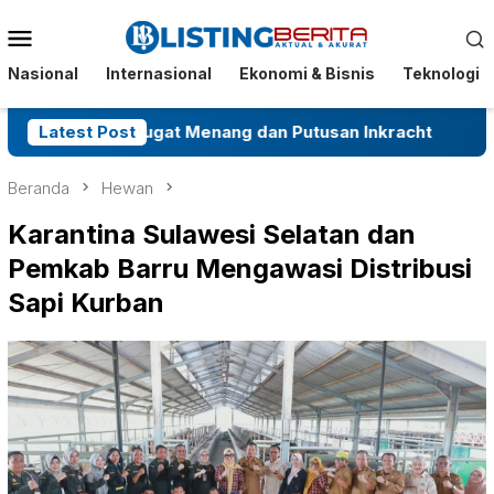
Menu
Mobile
Nasional
Internasional
Ekonomi & Bisnis
Teknologi
 Tergugat Menang dan Putusan Inkracht
Latest Post
Kasus Dugaa
Beranda
Hewan
Karantina Sulawesi Selatan dan
Pemkab Barru Mengawasi Distribusi
Sapi Kurban