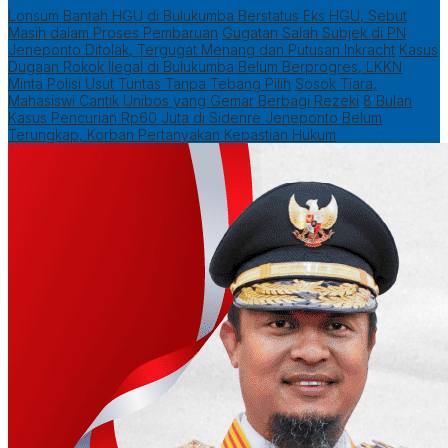
Lonsum Bantah HGU di Bulukumba Berstatus Eks HGU, Sebut
Masih dalam Proses Pembaruan
Gugatan Salah Subjek di PN
Jeneponto Ditolak, Tergugat Menang dan Putusan Inkracht
Kasus
Dugaan Rokok Ilegal di Bulukumba Belum Berprogres, LKKN
Minta Polisi Usut Tuntas Tanpa Tebang Pilih
Sosok Tiara,
Mahasiswi Cantik Unibos yang Gemar Berbagi Rezeki
8 Bulan
Kasus Pencurian Rp60 Juta di Sidenre Jeneponto Belum
Terungkap, Korban Pertanyakan Kepastian Hukum