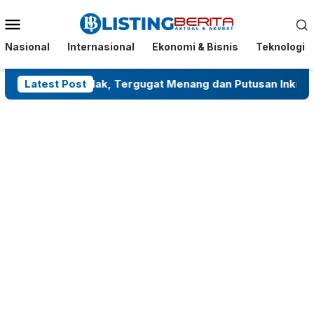
Menu
Mobile
Nasional
Internasional
Ekonomi & Bisnis
Teknologi
nto Ditolak, Tergugat Menang dan Putusan Inkracht
Latest Post