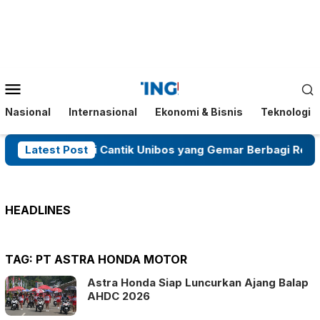
Loncat
ke
konten
Menu
Mobile
Nasional
Internasional
Ekonomi & Bisnis
Teknologi
a, Mahasiswi Cantik Unibos yang Gemar Berbagi Rezeki
Latest Post
HEADLINES
TAG:
PT ASTRA HONDA MOTOR
Astra Honda Siap Luncurkan Ajang Balap
AHDC 2026