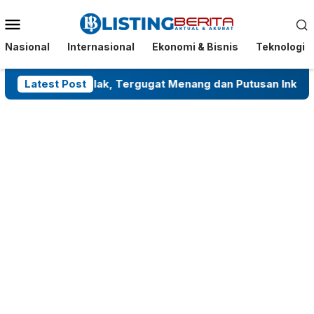
Menu
Mobile
Nasional
Internasional
Ekonomi & Bisnis
Teknologi
nto Ditolak, Tergugat Menang dan Putusan Inkracht
Latest Post