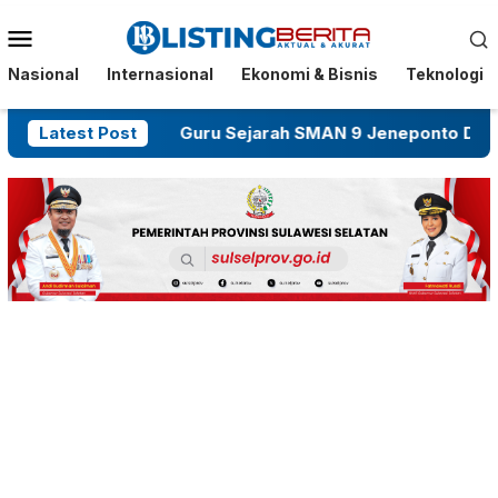
Menu
Mobile
Nasional
Internasional
Ekonomi & Bisnis
Teknologi
kar OTK
Latest Post
Guru Sejarah SMAN 9 Jeneponto Dikeluhka