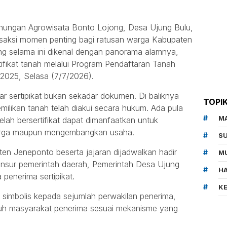
nungan Agrowisata Bonto Lojong, Desa Ujung Bulu,
saksi momen penting bagi ratusan warga Kabupaten
g selama ini dikenal dengan panorama alamnya,
ifikat tanah melalui Program Pendaftaran Tanah
2025, Selasa (7/7/2026).
r sertipikat bukan sekadar dokumen. Di baliknya
TOPI
milikan tanah telah diakui secara hukum. Ada pula
M
lah bersertifikat dapat dimanfaatkan untuk
uarga maupun mengembangkan usaha.
SU
en Jeneponto beserta jajaran dijadwalkan hadir
MU
unsur pemerintah daerah, Pemerintah Desa Ujung
HA
 penerima sertipikat.
K
 simbolis kepada sejumlah perwakilan penerima,
ruh masyarakat penerima sesuai mekanisme yang