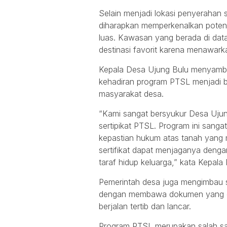
Selain menjadi lokasi penyerahan s
diharapkan memperkenalkan poten
luas. Kawasan yang berada di datar
destinasi favorit karena menawark
Kepala Desa Ujung Bulu menyambut
kehadiran program PTSL menjadi b
masyarakat desa.
“Kami sangat bersyukur Desa Ujun
sertipikat PTSL. Program ini san
kepastian hukum atas tanah yang 
sertifikat dapat menjaganya deng
taraf hidup keluarga,” kata Kepala
Pemerintah desa juga mengimbau s
dengan membawa dokumen yang di
berjalan tertib dan lancar.
Program PTSL merupakan salah sat