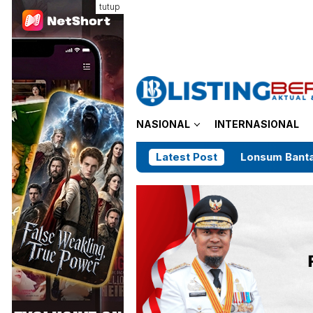
Loncat
tutup
ke
konten
NASIONAL
INTERNASIONAL
Lonsum Bantah HGU di Bulukumba
Latest Post