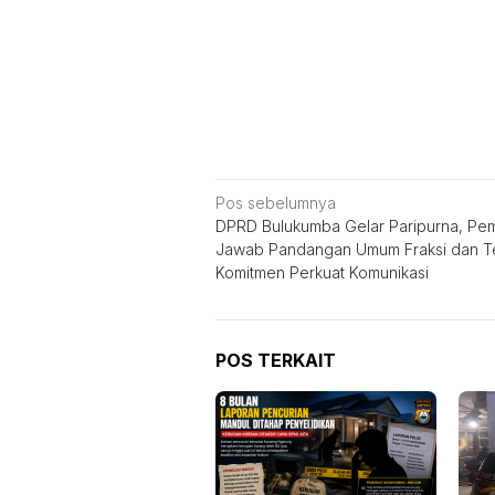
Navigasi
Pos sebelumnya
DPRD Bulukumba Gelar Paripurna, Pe
pos
Jawab Pandangan Umum Fraksi dan T
Komitmen Perkuat Komunikasi
POS TERKAIT