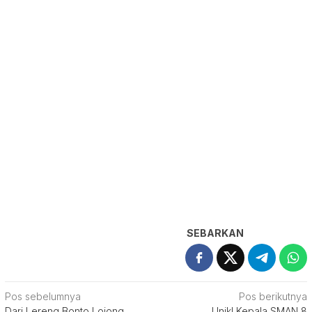
SEBARKAN
Navigasi
Pos sebelumnya
Pos berikutnya
Dari Lereng Bonto Lojong,
Unik! Kepala SMAN 8