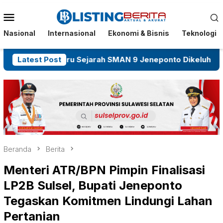
Menu
Mobile
Nasional
Internasional
Ekonomi & Bisnis
Teknologi
Guru Sejarah SMAN 9 Jeneponto Dikeluhkan Jarang Me
Latest Post
Beranda
Berita
Menteri ATR/BPN Pimpin Finalisasi
LP2B Sulsel, Bupati Jeneponto
Tegaskan Komitmen Lindungi Lahan
Pertanian