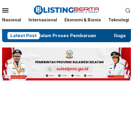
Menu
Mobile
Nasional
Internasional
Ekonomi & Bisnis
Teknologi
but Masih dalam Proses Pembaruan
Latest Post
Gugatan Salah 