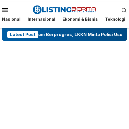
Menu
Mobile
Nasional
Internasional
Ekonomi & Bisnis
Teknologi
umba Belum Berprogres, LKKN Minta Polisi Usut Tuntas Tan
Latest Post