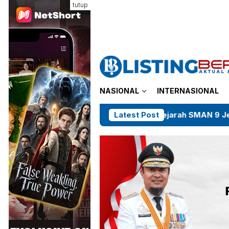
Loncat
tutup
ke
konten
NASIONAL
INTERNASIONAL
Guru Sejarah SMAN 9 Jeneponto Dikelu
Latest Post