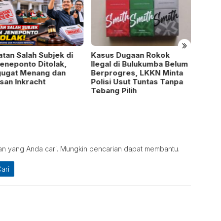
»
tan Salah Subjek di
Kasus Dugaan Rokok
Sosok
eneponto Ditolak,
Ilegal di Bulukumba Belum
Canti
gugat Menang dan
Berprogres, LKKN Minta
Berba
san Inkracht
Polisi Usut Tuntas Tanpa
Tebang Pilih
an yang Anda cari. Mungkin pencarian dapat membantu.