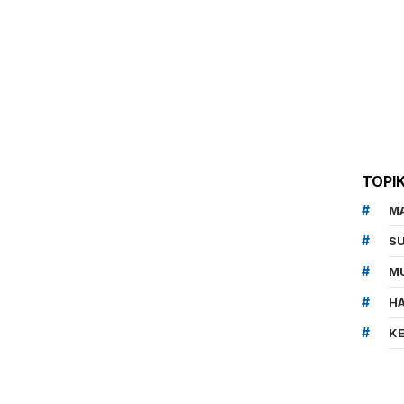
TOPI
M
SU
MU
HA
K