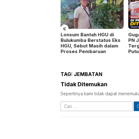
«
Lonsum Bantah HGU di
Guga
ru Sejarah SMAN 9
Bulukumba Berstatus Eks
PN J
neponto Dikeluhkan
HGU, Sebut Masih dalam
Ter
rang Mengajar
Proses Pembaruan
Putu
TAG:
JEMBATAN
Tidak Ditemukan
Sepertinya kami tidak dapat menemuk
Cari
untuk: